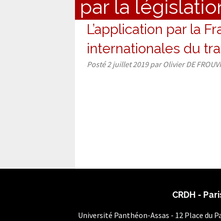
par la législati
L’application par la 
internationales du tra
Posté
2 juillet 2019
par
Olivier DE FROUV
CRDH - Pari
Université Panthéon-Assas - 12 Place du 