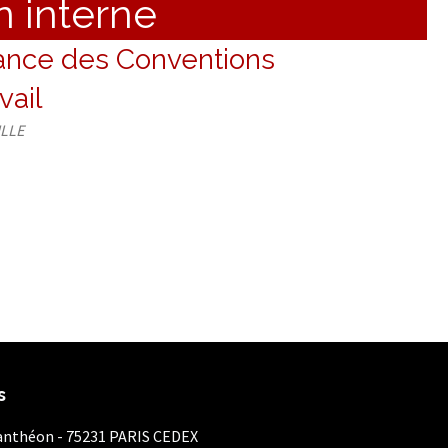
on interne
France des Conventions
vail
ILLE
s
Panthéon - 75231 PARIS CEDEX