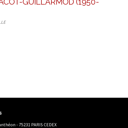
JACOT-GUILLARMOD (1950-
LLE
s
Panthéon - 75231 PARIS CEDEX