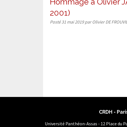
Hommage à Olivier 
2001)
Posté
31 mai 2019
par
Olivier DE FROUVI
CRDH - Pari
Université Panthéon-Assas - 12 Place du 