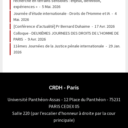
recherche en terrains sensibles : enjeux, définition,
expériences »
-
5 Mai. 2026
Journée d'étude internationale - Droits de l'Homme et IA
-
4
Mai. 2026
[Conférence d’actualité] Pr Bernard Duhaime
-
17 Avr. 2026
Colloque - DEUXIÈMES JOURNEES DES DROITS DE L’HOMME DE
PARIS
-
9 Avr. 2026
11èmes Journées de la Justice pénale internationale
-
29 Jan.
2026
CRDH - Paris
Université Panthéon-Assas - 12 Place du Panthéon - 75231
PARIS CEDEX 05
Salle 220 (par l’escalier d’honneur à droite par la cour
principale)