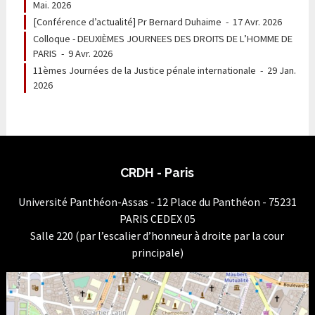
Mai. 2026
[Conférence d’actualité] Pr Bernard Duhaime
-
17 Avr. 2026
Colloque - DEUXIÈMES JOURNEES DES DROITS DE L’HOMME DE
PARIS
-
9 Avr. 2026
11èmes Journées de la Justice pénale internationale
-
29 Jan.
2026
CRDH - Paris
Université Panthéon-Assas - 12 Place du Panthéon - 75231
PARIS CEDEX 05
Salle 220 (par l’escalier d’honneur à droite par la cour
principale)