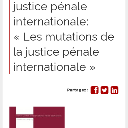
justice pénale
internationale:
« Les mutations de
la justice pénale
internationale »
Partager
Tweeter
Part
Partagez :
sur
sur
Facebook
Link