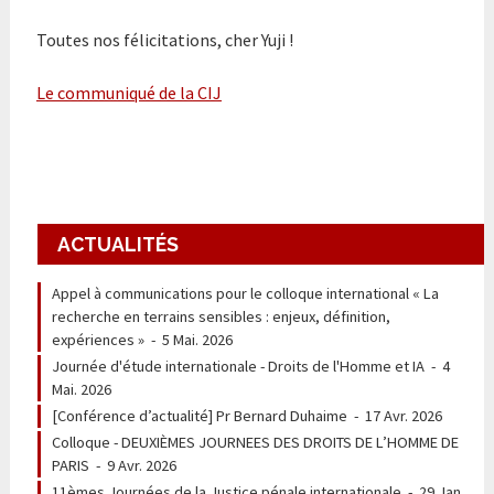
Toutes nos félicitations, cher Yuji !
Le communiqué de la CIJ
ACTUALITÉS
Appel à communications pour le colloque international « La
recherche en terrains sensibles : enjeux, définition,
expériences »
-
5 Mai. 2026
Journée d'étude internationale - Droits de l'Homme et IA
-
4
Mai. 2026
[Conférence d’actualité] Pr Bernard Duhaime
-
17 Avr. 2026
Colloque - DEUXIÈMES JOURNEES DES DROITS DE L’HOMME DE
PARIS
-
9 Avr. 2026
11èmes Journées de la Justice pénale internationale
-
29 Jan.